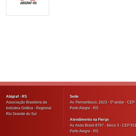
Abigraf - RS
Sede
Associação Brasileira da
Av. Pernambuco, 2623 - 5º andar - CE
Indústria Gráfica - Regional
Porto Alegre - RS
Rio Grande do Sul
Atendimento na Fiergs
Av. Assis Brasil 8787 - bloco 3 - CEP 9
Porto Alegre - RS