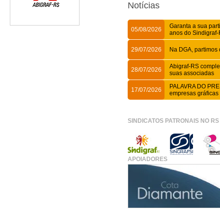
Notícias
Garanta a sua part
05/08/2026
anos do Sindigraf
29/07/2026
Na DGA, partimos 
Abigraf-RS comple
28/07/2026
suas associadas
PALAVRA DO PRES
17/07/2026
empresas gráficas
SINDICATOS PATRONAIS NO RS
APOIADORES