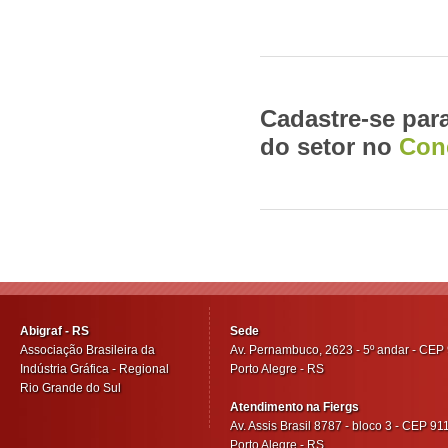
Cadastre-se par
do setor no
Cone
Abigraf - RS
Sede
Associação Brasileira da
Av. Pernambuco, 2623 - 5º andar - CE
Indústria Gráfica - Regional
Porto Alegre - RS
Rio Grande do Sul
Atendimento na Fiergs
Av. Assis Brasil 8787 - bloco 3 - CEP 9
Porto Alegre - RS